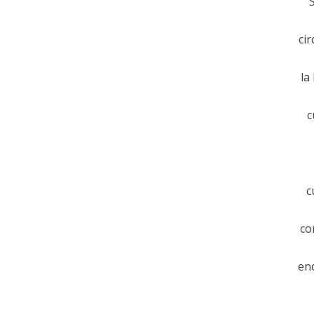
cir
la
c
c
co
enc