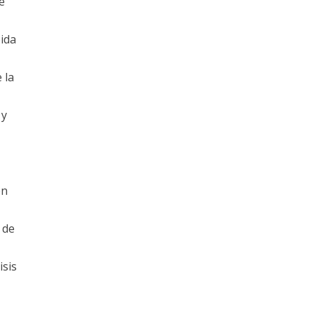
e
bida
 la
 y
en
 de
isis