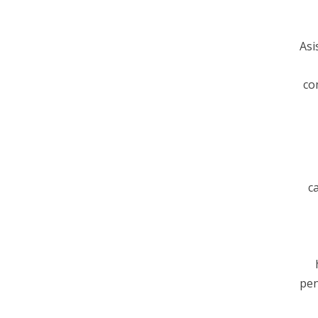
Asi
co
c
pen