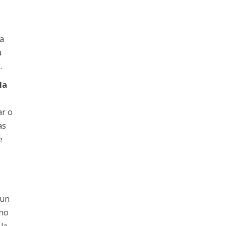
la
a
.
la
ar o
as
e
 un
 no
 la