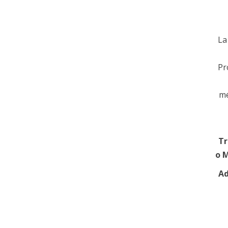
La
Pr
mé
Tr
o M
Ad