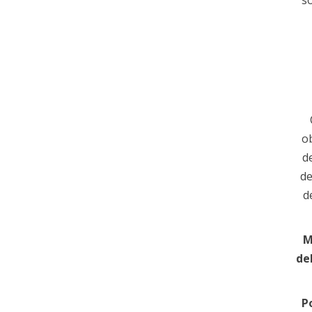
ob
d
de
d
M
de
P