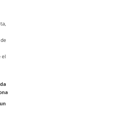
ta,
 de
 el
ida
ona
 un